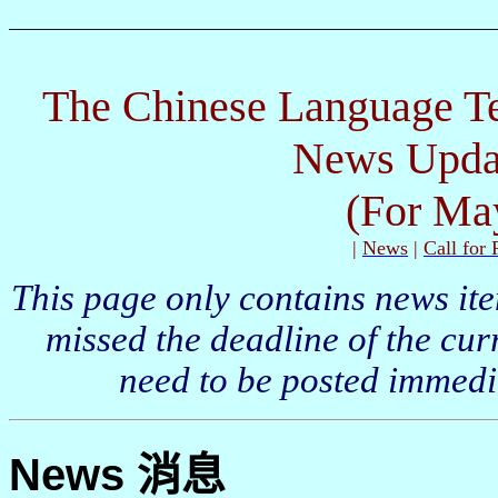
The Chinese Language Te
News Upda
(For May
|
News
|
Call for 
This page only contains news i
missed the deadline of the cur
need to be posted immedia
News
消息