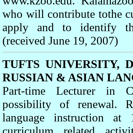
www.kzoo.edu. Kalamazoo 
who will contribute tothe cu
apply and to identify t
(
received June 19, 2007
)
TUFTS UNIVERSITY,
RUSSIAN & ASIAN LA
Part-time Lecturer in 
possibility of renewal. R
language instruction at
curriculum related activ