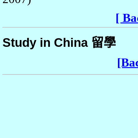
[ Ba
Study in China
留學
[Bac