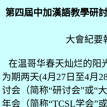
第四屆中加漢語教學研
大會紀要
在温哥华春天灿烂的阳
为期两天
(4
月
27
日
至
4
月
2
讨会（简称“研讨会”或“
年会（简称“
TCSL
学会”